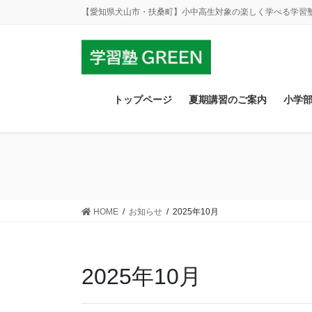
コ
ナ
【愛知県犬山市・扶桑町】小中高生対象の楽しく学べる学習
ン
ビ
テ
ゲ
ン
ー
ツ
シ
に
ョ
トップページ
夏期講習のご案内
小学
移
ン
動
に
移
動
HOME
お知らせ
2025年10月
2025年10月